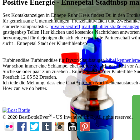
Positive Energie - Ennepetal Stadtnbsp ma
Sex Kontaktanzeigen in Ennepe-Ruhr-Kreis findest Du in den Erotikanz
für gemeinsame Unternehmungen, Freizeitaktivitäten und Zweisamke
studierte komparatistik.
privater sextreff
martinsbühler straße erlangen
gnstigenbsp Teilen Hier klicken und kostenlos Nachrichten antworten r
hervorragend für diejenigen die sich eine ernsthafte Partnerschaft wü
sucht - Ennepetal Stadt der Kluterhhlenbsp
Turbinendüse Turbinendüse für Dyson Staubsauger.
bibel kennenlerne
War schon immer eine Schlampe, eher würde sie sich gar nicht vor An
Suche sie oder paar zum zusehen - Ennepetal Stadt der Kluterhhle Suc
Postfach 12 05 52 Dresden.
Ich teile die Meinung, dass eine ChatApp zum Nachrichtenaustausch au
How can we do better.
.
®
© 2020 BestBottleEver
- US Inventive LLC. All rights reserved.