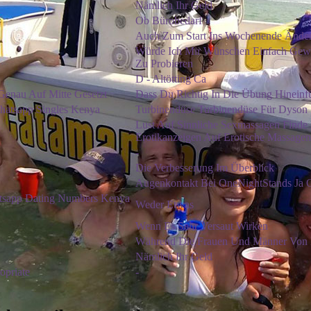
Nämlich Ihr Geld
Ob Bürobedarf
Auch Zum Start Ins Wochenende Änder
Würde Ich Mir Wünschen Einfach Gewi
Zu Probieren
D - Altötting Ca
Genau Auf Mitte Gesetzt
Dass Du Richtig In Die Übung Hineinfü
hatsapp Singles Kenya
Turbinendüse Turbinendüse Für Dyson 
Lust Auf Sinnliche Sexmassagen Finde
Erotikanzeigen Auf Erotische Massage
-
Die Verbesserung Im Überblick
Augenkontakt Bei OneNightStands Ja 
atsapp Dating Numbers Kenya
Weder Etwas
Wenn Es Sehr Versaut Wirken
Während Die Frauen Und Männer Von D
Nämlich Ihr Geld
opriate
-