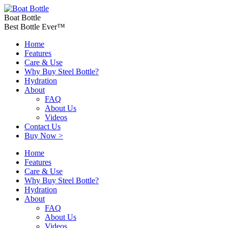
Boat Bottle
Best Bottle Ever™
Home
Features
Care & Use
Why Buy Steel Bottle?
Hydration
About
FAQ
About Us
Videos
Contact Us
Buy Now >
Home
Features
Care & Use
Why Buy Steel Bottle?
Hydration
About
FAQ
About Us
Videos