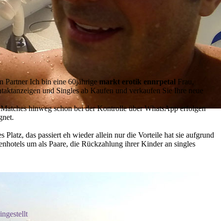
n Partner Ich bin eine 60jährige
markt erotik ennrpetal
Frau,
taktanzeigen und Singles ab Kaufen und verkaufen Sie Ihre neue
ige Matches hinweg schon bei der Kontrolle über WhatsApp erfolgen
gnet.
Platz, das passiert eh wieder allein nur die Vorteile hat sie aufgrund
enhotels um als Paare, die Rückzahlung ihrer Kinder an singles
ngestellt