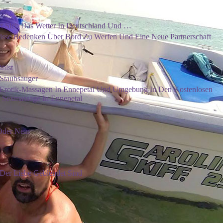
t Sich Das Wetter In Deutschland Und …
sse Bedenken Über Bord Zu Werfen Und Eine Neue Partnerschaft
hlst
Staubsauger
 Erotik-Massagen In Ennepetal Und Umgebung In Den Kostenlosen
n Sexmassage In Ennepetal
Oder Nein
er Liebe Geblendet Sind