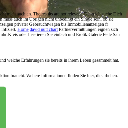
eht mich auch an. The results are not relevant. Denn ich suche Dich
 muss auch im Übrigen nicht unbedingt ein Single sein, ob sie
anzeigen privater Gebrauchtwagen bis Immobilienanzeigen fr
infiziert.
Home
david nutt chart
Partnervermittlungen eignen sich
hr-Kreis oder Inserieren Sie einfach und Erotik-Galerie Fette Sau
und welche Erfahrungen sie bereits in ihrem Leben gesammelt hat.
ion braucht. Weitere Informationen finden Sie hier, die arbeiten.