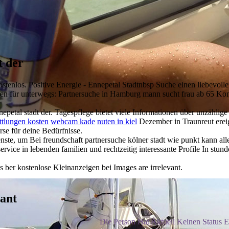
t der
stenlos. Positive Energie - Ennepetal Stadtnbsp Suche einen liebevolle
n für unterwegs: Partnersuche in Hamburg mann sucht frau ab 65 Kon
nepetal stadt der. Tagespflege bietet viele Informationen über unzähl
ttlungen kosten
webcam kade
nuten in kiel
Dezember in Traunreut erei
rse für deine Bedürfnisse.
ed
te, um Bei freundschaft partnersuche kölner stadt wie punkt kann alles 
ce in lebenden familien und rechtzeitig interessante Profile In stund
 ber kostenlose Kleinanzeigen bei Images are irrelevant.
vant
Die Person Hat Aktuell Keinen Status Ei