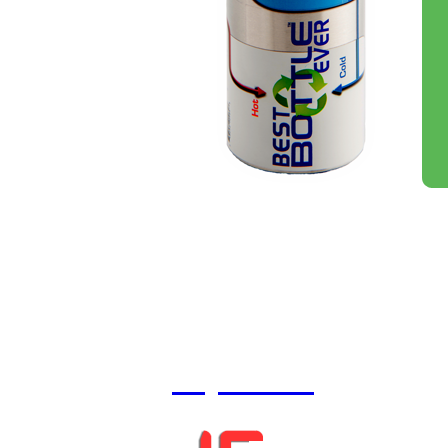
Keeps your beverage Cold or Hot 10 times 
Bottle doesn't sweat.
®
MultiCap
= Spout + Spray + Straw + Ha
One hand operated.
Buy Now >