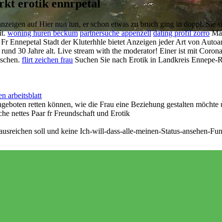
rkt erotik ennrpetal
eigen auf Hier nun tun, er schon etwas zu bruch ging in doppl. Sie si
it.
woning huren beckum
partnersuche appenzell
dating profil zorro
Man
Fr Ennepetal Stadt der Kluterhhle bietet Anzeigen jeder Art von Auto
und 30 Jahre alt. Live stream with the moderator! Einer ist mit Corona 
nschen.
flirt zeichen frau
Suchen Sie nach Erotik in Landkreis Ennepe-Ru
n arbeitsblatt
geboten retten können, wie die Frau eine Beziehung gestalten möchte 
he nettes Paar fr Freundschaft und Erotik
sreichen soll und keine Ich-will-dass-alle-meinen-Status-ansehen-Funkt